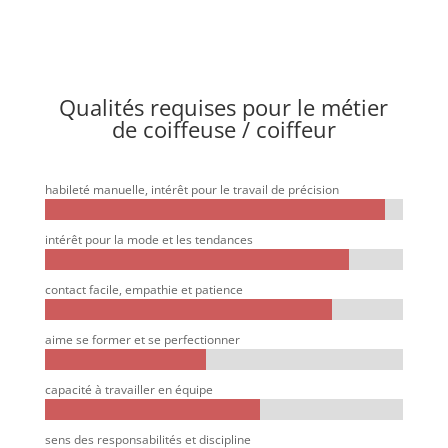
Qualités requises pour le métier
de coiffeuse / coiffeur
habileté manuelle, intérêt pour le travail de précision
95%
95%
intérêt pour la mode et les tendances
85%
85%
contact facile, empathie et patience
80%
80%
aime se former et se perfectionner
45%
45%
capacité à travailler en équipe
60%
60%
sens des responsabilités et discipline