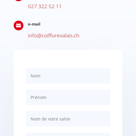
027 322 52 11
e-mail

info@coiffurevalais.ch